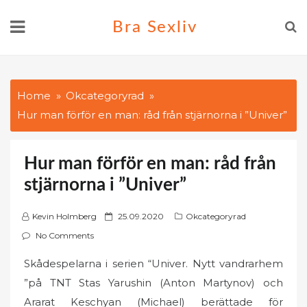
Skip
Bra Sexliv
to
content
Home
Okcategoryrad
Hur man förför en man: råd från stjärnorna i ”Univer”
Hur man förför en man: råd från
stjärnorna i ”Univer”
P
Kevin Holmberg
25.09.2020
Okcategoryrad
o
No Comments
s
Skådespelarna i serien “Univer. Nytt vandrarhem
t
”på TNT Stas Yarushin (Anton Martynov) och
e
d
Ararat Keschyan (Michael) berättade för