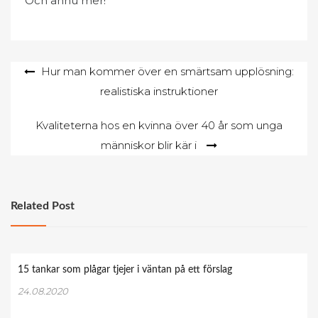
Och ännu mer!
Inläggsnavigering
Hur man kommer över en smärtsam upplösning:
realistiska instruktioner
Kvaliteterna hos en kvinna över 40 år som unga
människor blir kär i
Related Post
15 tankar som plågar tjejer i väntan på ett förslag
24.08.2020