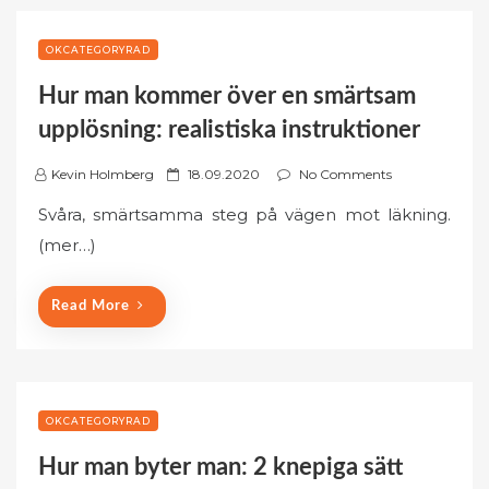
OKCATEGORYRAD
Hur man kommer över en smärtsam
upplösning: realistiska instruktioner
P
Kevin Holmberg
18.09.2020
No Comments
o
Svåra, smärtsamma steg på vägen mot läkning.
s
(mer…)
t
e
d
Read More
o
n
OKCATEGORYRAD
Hur man byter man: 2 knepiga sätt