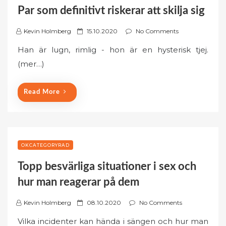
Par som definitivt riskerar att skilja sig
P
Kevin Holmberg
15.10.2020
No Comments
o
Han är lugn, rimlig - hon är en hysterisk tjej.
s
(mer…)
t
e
d
Read More
o
n
OKCATEGORYRAD
Topp besvärliga situationer i sex och
hur man reagerar på dem
P
Kevin Holmberg
08.10.2020
No Comments
o
Vilka incidenter kan hända i sängen och hur man