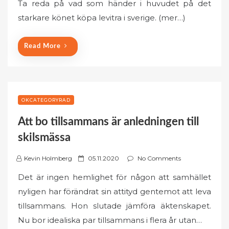
Ta reda på vad som händer i huvudet på det
s
starkare könet köpa levitra i sverige. (mer…)
t
e
d
Read More
o
n
OKCATEGORYRAD
Att bo tillsammans är anledningen till
skilsmässa
P
Kevin Holmberg
05.11.2020
No Comments
o
Det är ingen hemlighet för någon att samhället
s
nyligen har förändrat sin attityd gentemot att leva
t
tillsammans. Hon slutade jämföra äktenskapet.
e
Nu bor idealiska par tillsammans i flera år utan…
d