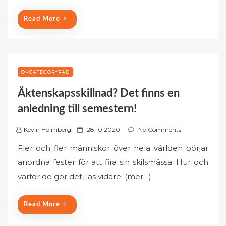
o
n
Read More
OKCATEGORYRAD
Äktenskapsskillnad? Det finns en
anledning till semestern!
P
Kevin Holmberg
28.10.2020
No Comments
o
Fler och fler människor över hela världen börjar
s
anordna fester för att fira sin skilsmässa. Hur och
t
varför de gör det, läs vidare. (mer…)
e
d
o
Read More
n