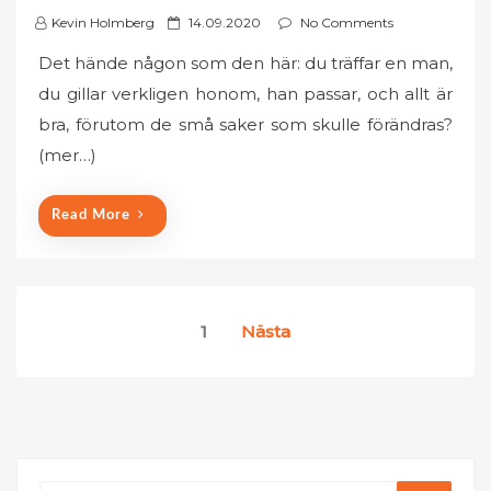
P
Kevin Holmberg
14.09.2020
No Comments
o
Det hände någon som den här: du träffar en man,
s
du gillar verkligen honom, han passar, och allt är
t
bra, förutom de små saker som skulle förändras?
e
(mer…)
d
o
n
Read More
Inläggsnavigering
1
Nästa