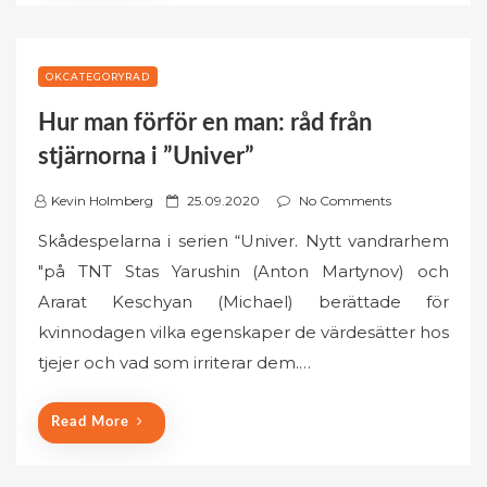
n
OKCATEGORYRAD
Hur man förför en man: råd från
stjärnorna i ”Univer”
P
Kevin Holmberg
25.09.2020
No Comments
o
Skådespelarna i serien “Univer. Nytt vandrarhem
s
"på TNT Stas Yarushin (Anton Martynov) och
t
Ararat Keschyan (Michael) berättade för
e
kvinnodagen vilka egenskaper de värdesätter hos
d
o
tjejer och vad som irriterar dem.…
n
Read More