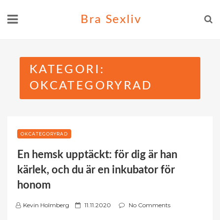
Skip
Bra Sexliv
to
content
KATEGORI:
OKCATEGORYRAD
OKCATEGORYRAD
En hemsk upptäckt: för dig är han
kärlek, och du är en inkubator för
honom
P
Kevin Holmberg
11.11.2020
No Comments
o