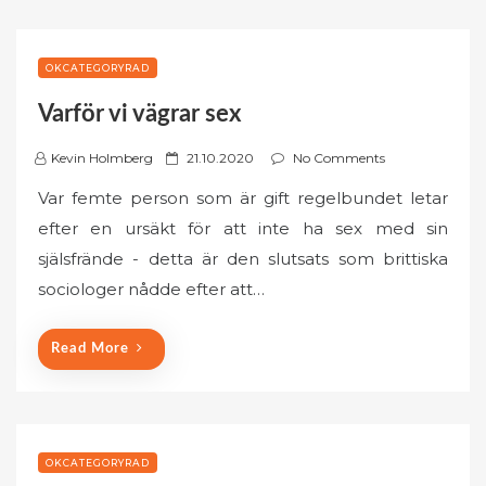
OKCATEGORYRAD
Varför vi vägrar sex
P
Kevin Holmberg
21.10.2020
No Comments
o
Var femte person som är gift regelbundet letar
s
efter en ursäkt för att inte ha sex med sin
t
själsfrände - detta är den slutsats som brittiska
e
sociologer nådde efter att…
d
o
n
Read More
OKCATEGORYRAD