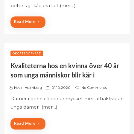
s
beter sig i sådana fall. (mer…)
t
e
d
Read More
o
n
OKCATEGORYRAD
Kvaliteterna hos en kvinna över 40 år
som unga människor blir kär i
P
Kevin Holmberg
01.10.2020
No Comments
o
Damer i denna ålder är mycket mer attraktiva än
s
unga damer.. (mer…)
t
e
d
Read More
o