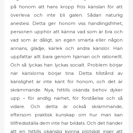
på honom att hans kropp frös känslan för att
överleva och inte bli galen. Sådan naturlig
anestesi. Detta ger honom viss handlingsfrihet,
personen upphör att känna vad som är bra och
vad som är dåligt, sin egen smärta eller någon
annans, glädje, kärlek och andra känslor. Han
uppfattar allt bara genom hjärnan och rationellt.
Och så lyckas han lyckas socialt. Problem börjar
när känslorna börjar tina. Detta tillstånd av
känslighet är inte känt för honom, och det är
skrämmande. Nya, hittills okända behov dyker
upp – för andlig närhet, för förståelse och så
vidare. Och detta är också skrämmande,
eftersom praktisk kunskap om hur man kan
tillfredsställa dem inte har bildats. Och det händer
att en hittills okänslig kvinna plötsligt inser att