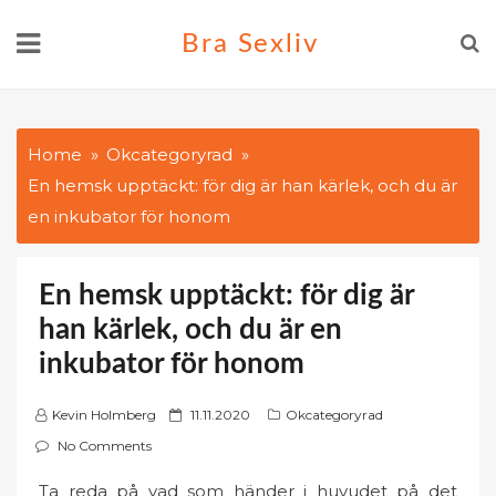
Skip
Bra Sexliv
to
content
Home
Okcategoryrad
En hemsk upptäckt: för dig är han kärlek, och du är
en inkubator för honom
En hemsk upptäckt: för dig är
han kärlek, och du är en
inkubator för honom
P
Kevin Holmberg
11.11.2020
Okcategoryrad
o
No Comments
s
Ta reda på vad som händer i huvudet på det
t