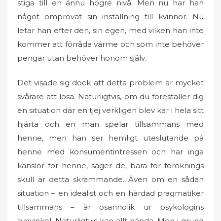
stiga till en ännu högre nivå. Men nu har han
något omprövat sin inställning till kvinnor. Nu
letar han efter den, sin egen, med vilken han inte
kommer att förråda värme och som inte behöver
pengar utan behöver honom själv.
Det visade sig dock att detta problem är mycket
svårare att lösa. Naturligtvis, om du föreställer dig
en situation där en tjej verkligen blev kär i hela sitt
hjärta och en man spelar tillsammans med
henne, men han ser hemligt uteslutande på
henne med konsumentintressen och har inga
känslor för henne, säger de, bara för föröknings
skull är detta skrämmande. Även om en sådan
situation – en idealist och en härdad pragmatiker
tillsammans – är osannolik ur psykologins
synvinkel. Naturligtvis kan allt hända. Men i grund