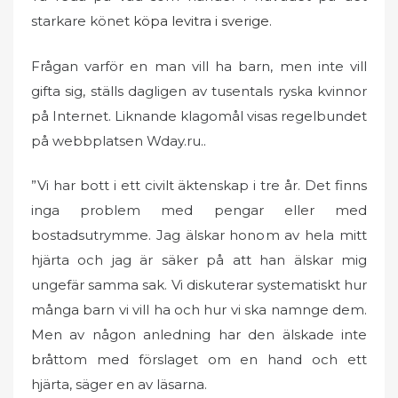
starkare könet
köpa levitra i sverige
e
.
d
o
Frågan varför en man vill ha barn, men inte vill
n
gifta sig, ställs dagligen av tusentals ryska kvinnor
på Internet. Liknande klagomål visas regelbundet
på webbplatsen Wday.ru..
”Vi har bott i ett civilt äktenskap i tre år. Det finns
inga problem med pengar eller med
bostadsutrymme. Jag älskar honom av hela mitt
hjärta och jag är säker på att han älskar mig
ungefär samma sak. Vi diskuterar systematiskt hur
många barn vi vill ha och hur vi ska namnge dem.
Men av någon anledning har den älskade inte
bråttom med förslaget om en hand och ett
hjärta, säger en av läsarna.