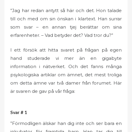
”Jag har redan antytt så här och det. Hon talade
till och med om sin önskan i klartext. Han surrar
som svar – en annan tjej berättar om sina
erfarenheter. – Vad betyder det? Vad tror du?”
I ett försök att hitta svaret på frågan på egen
hand studerade vi mer än en gigabyte
information i nätverket. Och det fanns många
psykologiska artiklar om ämnet, det mest troliga
om detta ämne var två damer från forumet. Här
är svaren de gav på vår fråga:
Svar # 1
”Förmodligen älskar han dig inte och ser bara en
inkubator för framtida barn. Han tar dig till