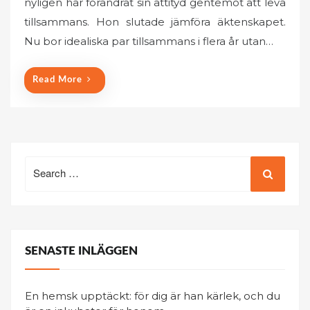
nyligen har förändrat sin attityd gentemot att leva
t
tillsammans. Hon slutade jämföra äktenskapet.
e
Nu bor idealiska par tillsammans i flera år utan…
d
o
n
Read More
Search
for:
SENASTE INLÄGGEN
En hemsk upptäckt: för dig är han kärlek, och du