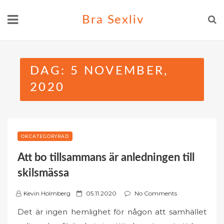
Skip
Bra Sexliv
to
content
DAG:
5 NOVEMBER,
2020
OKCATEGORYRAD
Att bo tillsammans är anledningen till
skilsmässa
P
Kevin Holmberg
05.11.2020
No Comments
o
Det är ingen hemlighet för någon att samhället
s